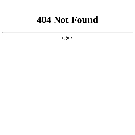
网站地图
手机版
网站地图
冷却塔厂家
免费服务热线
Free service
hotline
010-00000000
网站首页
公司简介
产品介绍
行业资讯
技术资讯
成功案例
联系方式