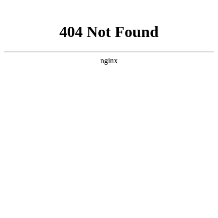
网站地图
手机版
网站地图
冷却塔厂家
免费服务热线
Free service
hotline
010-00000000
网站首页
公司简介
产品介绍
行业资讯
技术资讯
成功案例
联系方式