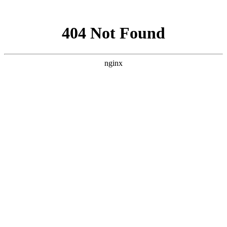
网站地图
手机版
网站地图
冷却塔厂家
免费服务热线
Free service
hotline
010-00000000
网站首页
公司简介
产品介绍
行业资讯
技术资讯
成功案例
联系方式