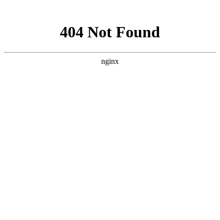
网站地图
手机版
网站地图
冷却塔厂家
免费服务热线
Free service
hotline
010-00000000
网站首页
公司简介
产品介绍
行业资讯
技术资讯
成功案例
联系方式