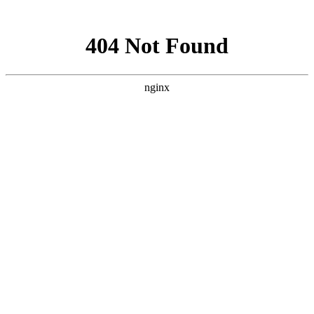
网站地图
手机版
网站地图
冷却塔厂家
免费服务热线
Free service
hotline
010-00000000
网站首页
公司简介
产品介绍
行业资讯
技术资讯
成功案例
联系方式