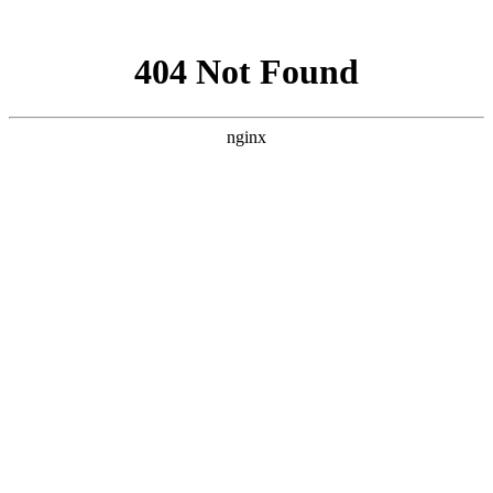
网站地图
手机版
网站地图
冷却塔厂家
免费服务热线
Free service
hotline
010-00000000
网站首页
公司简介
产品介绍
行业资讯
技术资讯
成功案例
联系方式