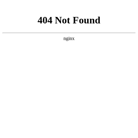
网站地图
手机版
网站地图
冷却塔厂家
免费服务热线
Free service
hotline
010-00000000
网站首页
公司简介
产品介绍
行业资讯
技术资讯
成功案例
联系方式