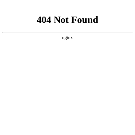
网站地图
手机版
网站地图
冷却塔厂家
免费服务热线
Free service
hotline
010-00000000
网站首页
公司简介
产品介绍
行业资讯
技术资讯
成功案例
联系方式