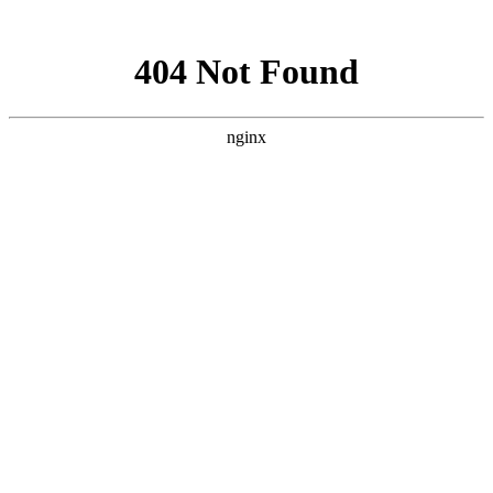
网站地图
手机版
网站地图
冷却塔厂家
免费服务热线
Free service
hotline
010-00000000
网站首页
公司简介
产品介绍
行业资讯
技术资讯
成功案例
联系方式