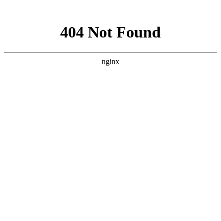
网站地图
手机版
网站地图
冷却塔厂家
免费服务热线
Free service
hotline
010-00000000
网站首页
公司简介
产品介绍
行业资讯
技术资讯
成功案例
联系方式