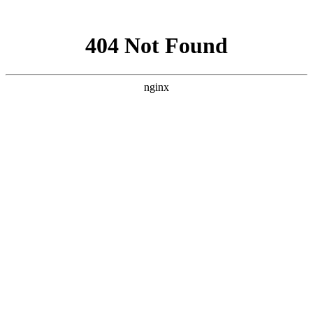
网站地图
手机版
网站地图
冷却塔厂家
免费服务热线
Free service
hotline
010-00000000
网站首页
公司简介
产品介绍
行业资讯
技术资讯
成功案例
联系方式