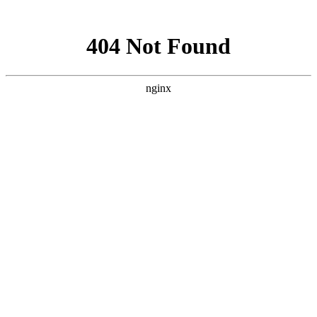
网站地图
手机版
网站地图
冷却塔厂家
免费服务热线
Free service
hotline
010-00000000
网站首页
公司简介
产品介绍
行业资讯
技术资讯
成功案例
联系方式