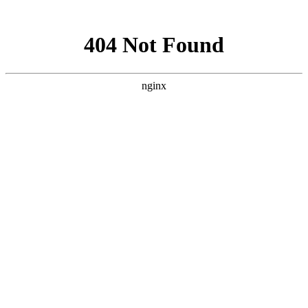
网站地图
手机版
网站地图
冷却塔厂家
免费服务热线
Free service
hotline
010-00000000
网站首页
公司简介
产品介绍
行业资讯
技术资讯
成功案例
联系方式