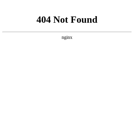
网站地图
手机版
网站地图
冷却塔厂家
免费服务热线
Free service
hotline
010-00000000
网站首页
公司简介
产品介绍
行业资讯
技术资讯
成功案例
联系方式