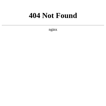
网站地图
手机版
网站地图
冷却塔厂家
免费服务热线
Free service
hotline
010-00000000
网站首页
公司简介
产品介绍
行业资讯
技术资讯
成功案例
联系方式