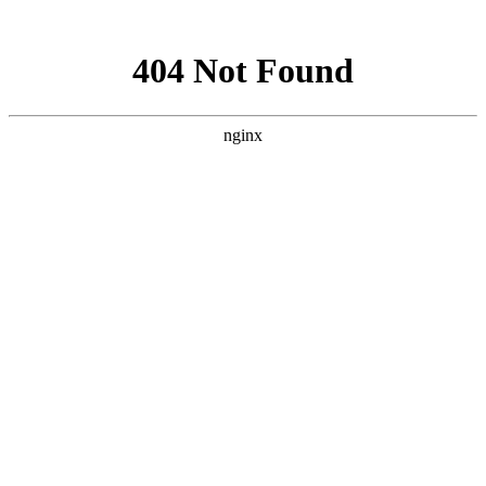
网站地图
手机版
网站地图
冷却塔厂家
免费服务热线
Free service
hotline
010-00000000
网站首页
公司简介
产品介绍
行业资讯
技术资讯
成功案例
联系方式