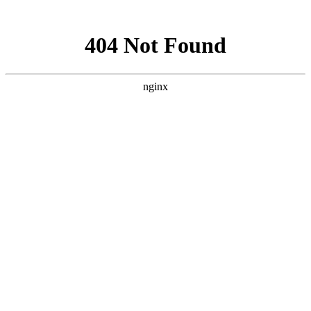
网站地图
手机版
网站地图
冷却塔厂家
免费服务热线
Free service
hotline
010-00000000
网站首页
公司简介
产品介绍
行业资讯
技术资讯
成功案例
联系方式