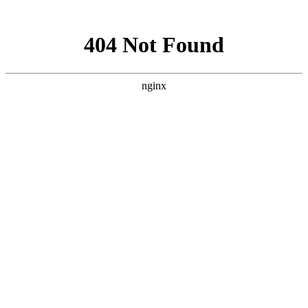
网站地图
手机版
网站地图
冷却塔厂家
免费服务热线
Free service
hotline
010-00000000
网站首页
公司简介
产品介绍
行业资讯
技术资讯
成功案例
联系方式