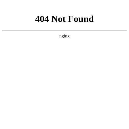
网站地图
手机版
网站地图
冷却塔厂家
免费服务热线
Free service
hotline
010-00000000
网站首页
公司简介
产品介绍
行业资讯
技术资讯
成功案例
联系方式