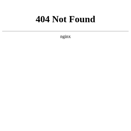
网站地图
手机版
网站地图
冷却塔厂家
免费服务热线
Free service
hotline
010-00000000
网站首页
公司简介
产品介绍
行业资讯
技术资讯
成功案例
联系方式