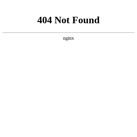
网站地图
手机版
网站地图
冷却塔厂家
免费服务热线
Free service
hotline
010-00000000
网站首页
公司简介
产品介绍
行业资讯
技术资讯
成功案例
联系方式