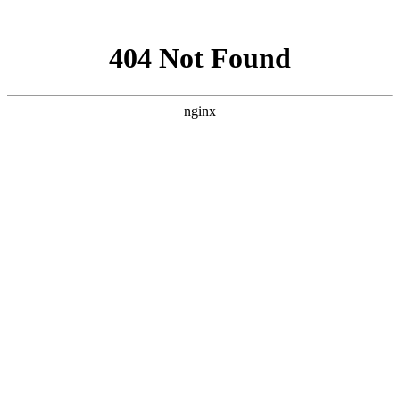
网站地图
手机版
网站地图
冷却塔厂家
免费服务热线
Free service
hotline
010-00000000
网站首页
公司简介
产品介绍
行业资讯
技术资讯
成功案例
联系方式