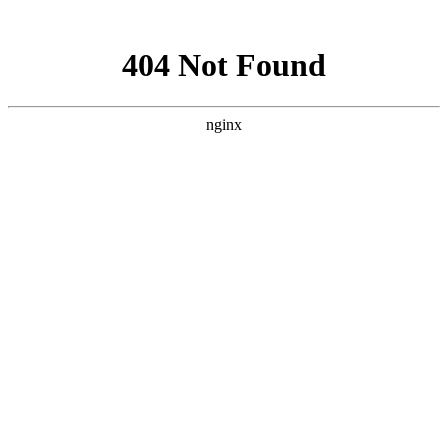
网站地图
手机版
网站地图
冷却塔厂家
免费服务热线
Free service
hotline
010-00000000
网站首页
公司简介
产品介绍
行业资讯
技术资讯
成功案例
联系方式