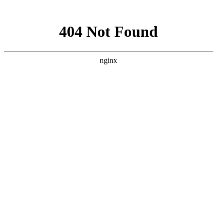
网站地图
手机版
网站地图
冷却塔厂家
免费服务热线
Free service
hotline
010-00000000
网站首页
公司简介
产品介绍
行业资讯
技术资讯
成功案例
联系方式