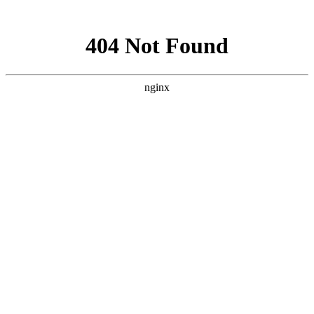
网站地图
手机版
网站地图
冷却塔厂家
免费服务热线
Free service
hotline
010-00000000
网站首页
公司简介
产品介绍
行业资讯
技术资讯
成功案例
联系方式