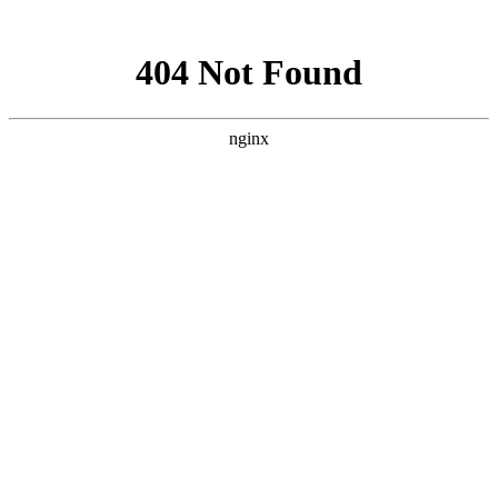
网站地图
手机版
网站地图
冷却塔厂家
免费服务热线
Free service
hotline
010-00000000
网站首页
公司简介
产品介绍
行业资讯
技术资讯
成功案例
联系方式