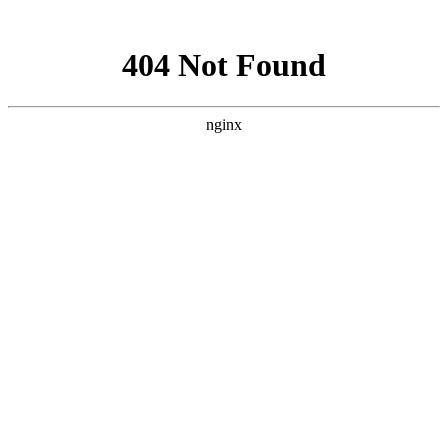
网站地图
手机版
网站地图
冷却塔厂家
免费服务热线
Free service
hotline
010-00000000
网站首页
公司简介
产品介绍
行业资讯
技术资讯
成功案例
联系方式