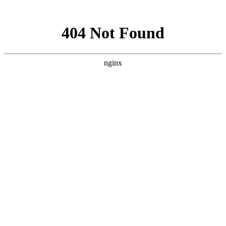
网站地图
手机版
网站地图
冷却塔厂家
免费服务热线
Free service
hotline
010-00000000
网站首页
公司简介
产品介绍
行业资讯
技术资讯
成功案例
联系方式