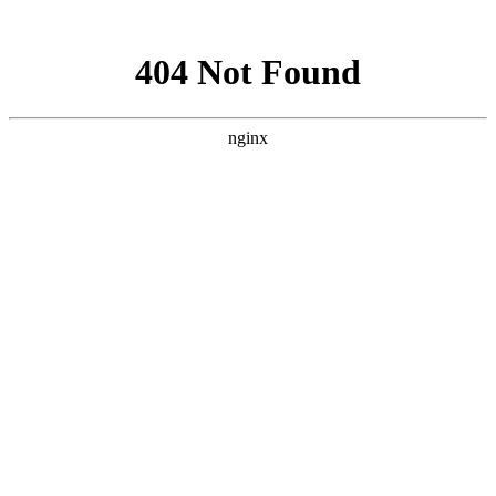
网站地图
手机版
网站地图
冷却塔厂家
免费服务热线
Free service
hotline
010-00000000
网站首页
公司简介
产品介绍
行业资讯
技术资讯
成功案例
联系方式