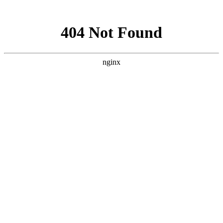
网站地图
手机版
网站地图
冷却塔厂家
免费服务热线
Free service
hotline
010-00000000
网站首页
公司简介
产品介绍
行业资讯
技术资讯
成功案例
联系方式