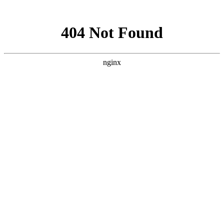
网站地图
手机版
网站地图
冷却塔厂家
免费服务热线
Free service
hotline
010-00000000
网站首页
公司简介
产品介绍
行业资讯
技术资讯
成功案例
联系方式