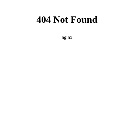
网站地图
手机版
网站地图
冷却塔厂家
免费服务热线
Free service
hotline
010-00000000
网站首页
公司简介
产品介绍
行业资讯
技术资讯
成功案例
联系方式