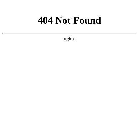
网站地图
手机版
网站地图
冷却塔厂家
免费服务热线
Free service
hotline
010-00000000
网站首页
公司简介
产品介绍
行业资讯
技术资讯
成功案例
联系方式