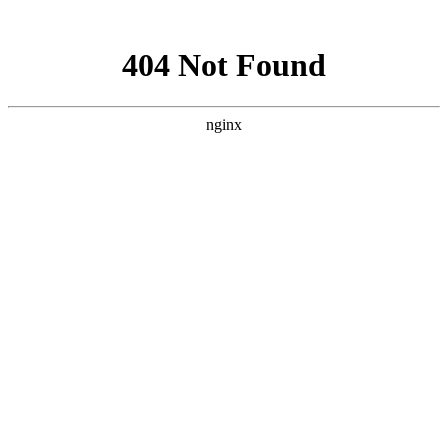
网站地图
手机版
网站地图
冷却塔厂家
免费服务热线
Free service
hotline
010-00000000
网站首页
公司简介
产品介绍
行业资讯
技术资讯
成功案例
联系方式