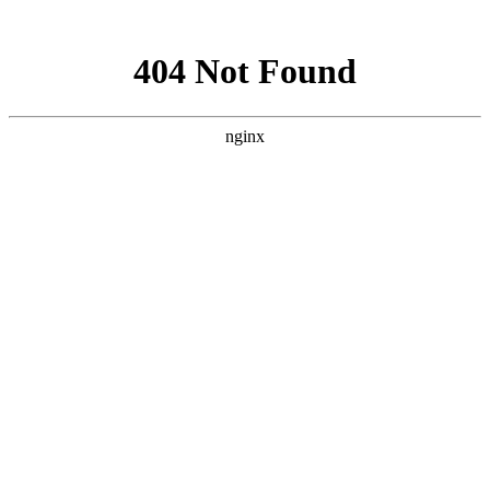
网站地图
手机版
网站地图
冷却塔厂家
免费服务热线
Free service
hotline
010-00000000
网站首页
公司简介
产品介绍
行业资讯
技术资讯
成功案例
联系方式