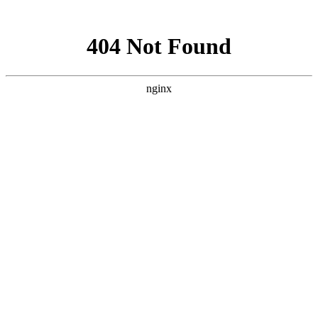
网站地图
手机版
网站地图
冷却塔厂家
免费服务热线
Free service
hotline
010-00000000
网站首页
公司简介
产品介绍
行业资讯
技术资讯
成功案例
联系方式